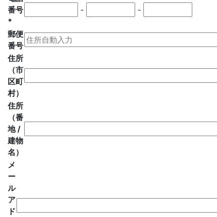
番号
-
-
*
郵便
番号
住所
（市
区町
村）
住所
（番
地 /
建物
名）
メ
ー
ル
ア
ド