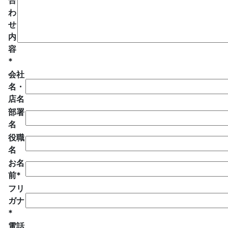
合
わ
せ
内
容
*
会社
名・
店名
部署
名
役職
名
お名
前*
フリ
ガナ
*
電話