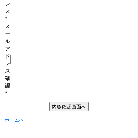
レ
ス
*
メ
ー
ル
ア
ド
レ
ス
確
認
*
ホームへ